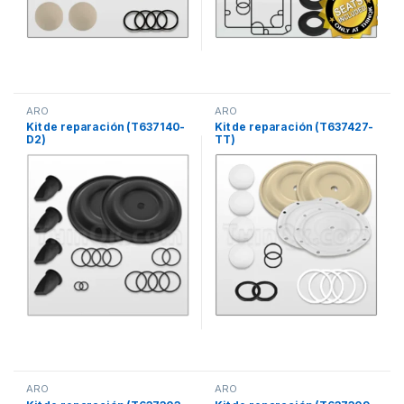
ARO
ARO
Kit de reparación (T637140-
Kit de reparación (T637427-
D2)
TT)
ARO
ARO