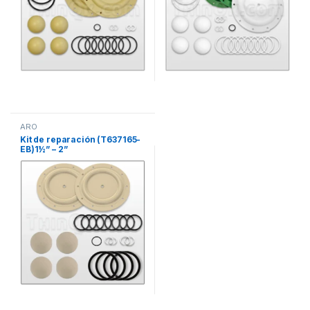
ARO
Kit de reparación (T637165-
EB)1½” – 2”