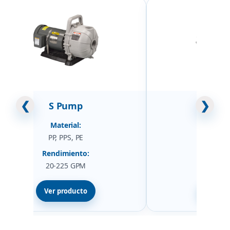
❮
❯
S Pump
HF P
Material:
Mater
PP, PPS, PE
CPVC, P
Rendimiento:
Rendim
20-225 GPM
50-40
Ver producto
Ver pr