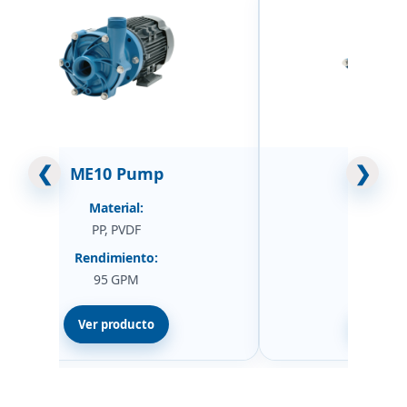
❮
❯
ME10 Pump
ME6 
Material:
Mater
PP, PVDF
PP, 
Rendimiento:
Rendim
95 GPM
40 
Ver producto
Ver pr