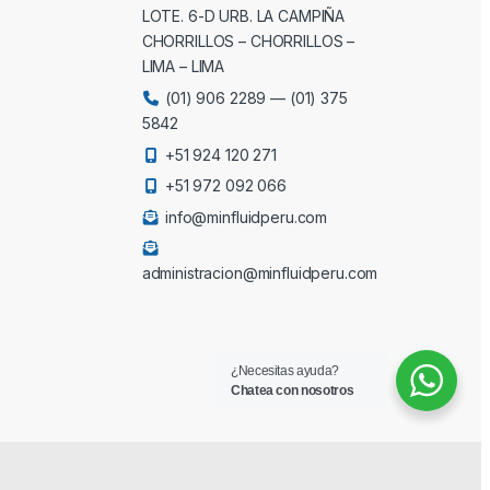
LOTE. 6-D URB. LA CAMPIÑA
CHORRILLOS – CHORRILLOS –
LIMA – LIMA
(01) 906 2289
—
(01) 375
5842
+51 924 120 271
+51 972 092 066
info@minfluidperu.com
administracion@minfluidperu.com
¿Necesitas ayuda?
Chatea con nosotros