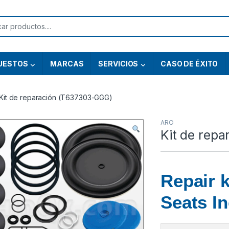
or:
UESTOS
MARCAS
SERVICIOS
CASO DE ÉXITO
Kit de reparación (T637303-GGG)
ARO
Kit de rep
Repair 
Seats In