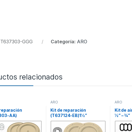
:
T637303-GGG
Categoría:
ARO
uctos relacionados
ARO
ARO
 reparación
Kit de reparación
Kit de a
303-AA)
(T637124-EB)1½”
½” – ¾”