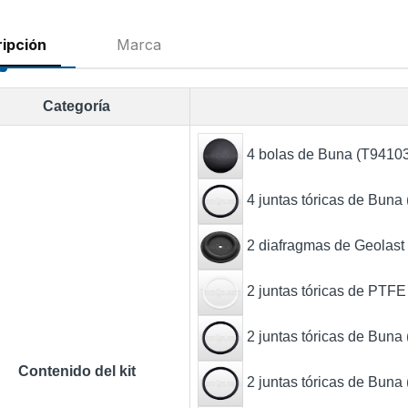
ipción
Marca
Categoría
4 bolas de Buna (T9410
4 juntas tóricas de Buna
2 diafragmas de Geolast
2 juntas tóricas de PTF
2 juntas tóricas de Buna
Contenido del kit
2 juntas tóricas de Buna