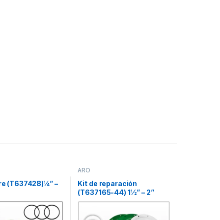
ARO
ire (T637428)¼” –
Kit de reparación
(T637165-44) 1½” – 2”