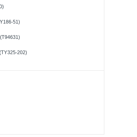
0)
TY186-51)
 (T94631)
 (TY325-202)