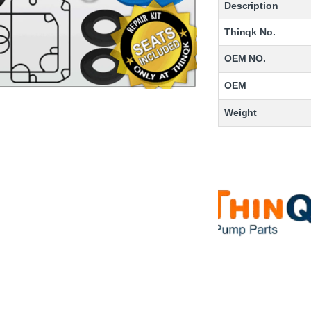
Description
Thinqk No.
OEM NO.
OEM
Weight