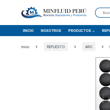
Skip to navigation
Skip to content
Search f
INICIO
NOSOTROS
PRODUCTOS
REP
Inicio
REPUESTO
ARO