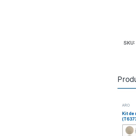
SKU
Prod
ARO
Kit de
(T637