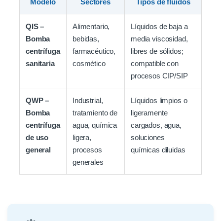
Modelo
Sectores
Tipos de fluidos
QIS –
Alimentario,
Líquidos de baja a
Bomba
bebidas,
media viscosidad,
centrífuga
farmacéutico,
libres de sólidos;
sanitaria
cosmético
compatible con
procesos CIP/SIP
QWP –
Industrial,
Líquidos limpios o
Bomba
tratamiento de
ligeramente
centrífuga
agua, química
cargados, agua,
de uso
ligera,
soluciones
general
procesos
químicas diluidas
generales