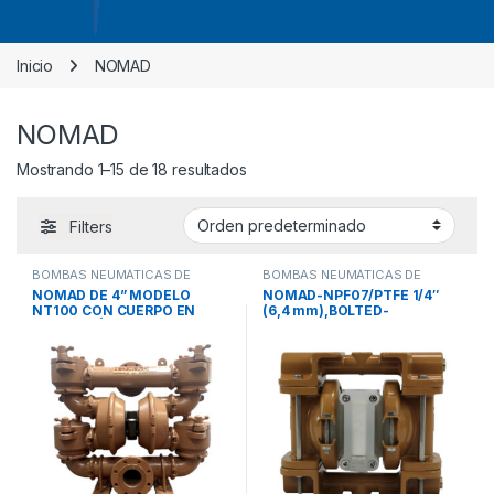
Inicio
NOMAD
NOMAD
Mostrando 1–15 de 18 resultados
Filters
BOMBAS NEUMÁTICAS DE
BOMBAS NEUMÁTICAS DE
DOBLE DIAFRAGMA
,
TRANS-FLO
DOBLE DIAFRAGMA
,
PWR-FLO
NOMAD DE 4” MODELO
NOMAD-NPF07/PTFE 1/4″
gold
NT100 CON CUERPO EN
(6,4 mm),BOLTED-
HIERRO DÚCTIL/ALUMINIO
ALUMINUM, 316 SS