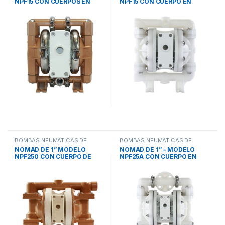
NPF15 CON CUERPOS EN
NPF15 CON CUERPO EN
ALUMINIO / ACERO
POLIPROPILENO
INOXIDABLE
BOMBAS NEUMÁTICAS DE
BOMBAS NEUMÁTICAS DE
DOBLE DIAFRAGMA
,
PWR-FLO
DOBLE DIAFRAGMA
,
PWR-FLO
NOMAD DE 1” MODELO
NOMAD DE 1” – MODELO
NPF250 CON CUERPO DE
NPF25A CON CUERPO EN
POLIPROPILENO / ALUMINIO
POLIPROPILENO