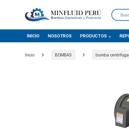
Skip to navigation
Skip to content
Search f
INICIO
NOSOTROS
PRODUCTOS
REP
Inicio
BOMBAS
bomba centrífuga