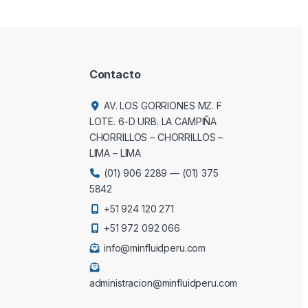
Contacto
AV. LOS GORRIONES MZ. F
LOTE. 6-D URB. LA CAMPIÑA
CHORRILLOS – CHORRILLOS –
LIMA – LIMA
(01) 906 2289
—
(01) 375
5842
+51 924 120 271
+51 972 092 066
info@minfluidperu.com
administracion@minfluidperu.com