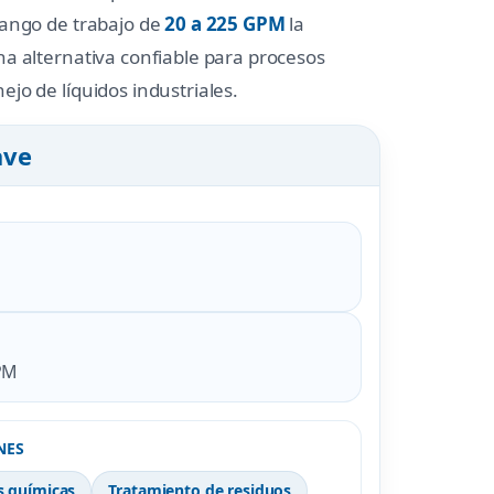
rango de trabajo de
20 a 225 GPM
la
na alternativa confiable para procesos
jo de líquidos industriales.
ave
PM
NES
s químicas
Tratamiento de residuos