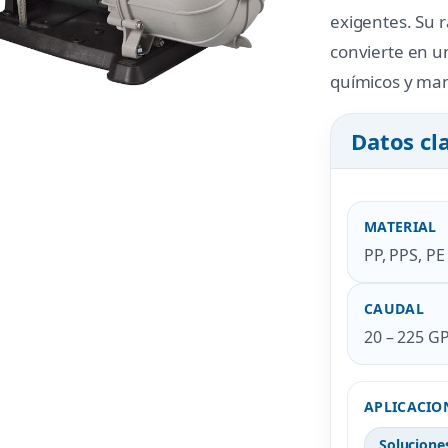
exigentes. Su 
convierte en u
químicos y mane
Datos cl
MATERIAL
PP, PPS, PE
CAUDAL
20 – 225 G
APLICACIO
Solucione