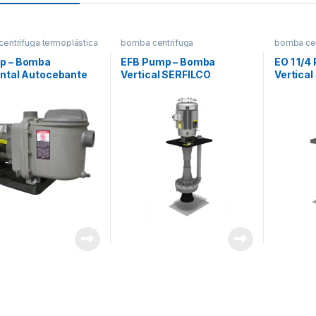
entrífuga termoplástica
bomba centrífuga
bomba cen
termoplástica
,
CENTRIFUGAS
termoplás
p – Bomba
EFB Pump – Bomba
EO 1 1/
ontal Autocebante
Vertical SERFILCO
Vertica
LCO