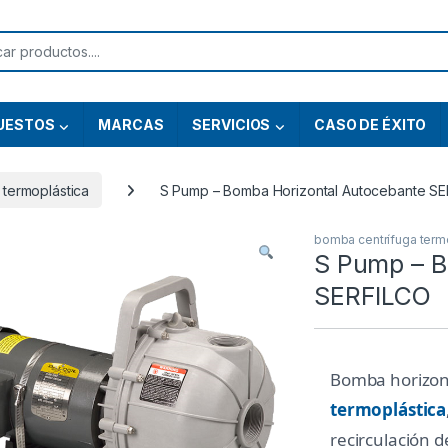
or:
UESTOS
MARCAS
SERVICIOS
CASO DE ÉXITO
 termoplástica
S Pump – Bomba Horizontal Autocebante S
bomba centrífuga term
S Pump – B
SERFILCO
Bomba horizon
termoplástica
recirculación d