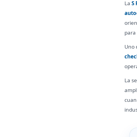
La
S
auto
orien
para
Uno d
chec
opera
La s
ampli
cuan
indus