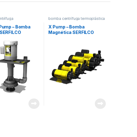
trífuga
bomba centrífuga termoplástica
tica
,
CENTRIFUGAS
4 Pump – Bomba
X Pump – Bomba
l SERFILCO
Magnética SERFILCO