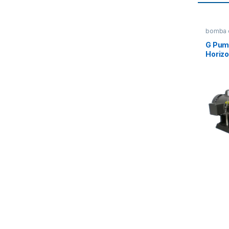
bomba c
G Pum
Horiz
SERFI