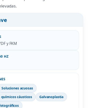
elevadas.
ave
S
PVDF y FKM
60 HZ
NES
Soluciones acuosas
 químicos cáusticos
Galvanoplastia
fotográficos