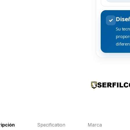
Dise
✓
Su tec
proporc
difere
ipción
Specification
Marca