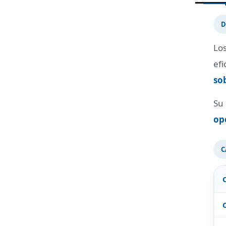
D
Lo
efi
so
Su
op
C