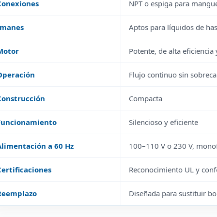
Conexiones
NPT o espiga para mangu
Imanes
Aptos para líquidos de has
Motor
Potente, de alta eficiencia
Operación
Flujo continuo sin sobrec
Construcción
Compacta
Funcionamiento
Silencioso y eficiente
Alimentación a 60 Hz
100–110 V o 230 V, monof
Certificaciones
Reconocimiento UL y con
Reemplazo
Diseñada para sustituir 