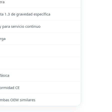
era
ta 1.3 de gravedad específica
 y para servicio continuo
arga
ásica
formidad CE
bombas OEM similares