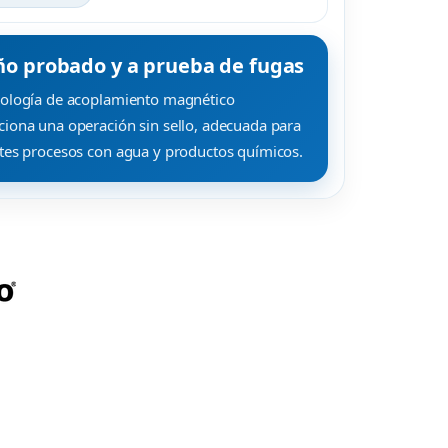
ño probado y a prueba de fugas
nología de acoplamiento magnético
iona una operación sin sello, adecuada para
ntes procesos con agua y productos químicos.