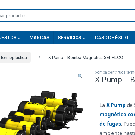
or:
UESTOS
MARCAS
SERVICIOS
CASO DE ÉXITO
 termoplástica
X Pump – Bomba Magnética SERFILCO
bomba centrífuga term
X Pump – 
La
X Pump
de 
magnético con
de fugas
. Pue
ambiente hasta