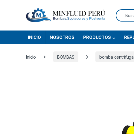
Skip to navigation
Skip to content
Search f
INICIO
NOSOTROS
PRODUCTOS
REP
Inicio
BOMBAS
bomba centrífuga