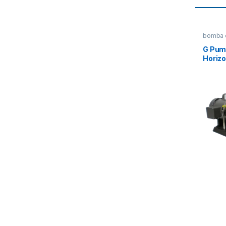
bomba c
G Pum
Horiz
SERFI