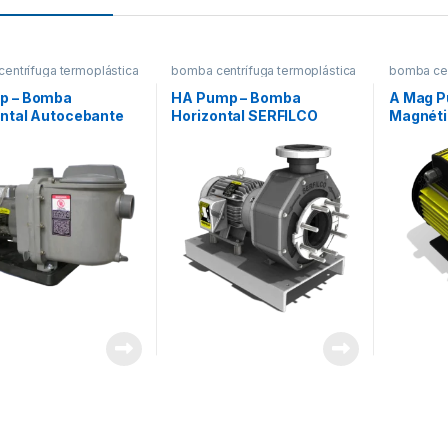
entrífuga termoplástica
bomba centrífuga termoplástica
bomba cen
p – Bomba
HA Pump – Bomba
A Mag P
ontal Autocebante
Horizontal SERFILCO
Magnéti
LCO