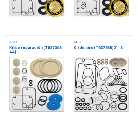
ARO
ARO
Kit de reparación (T637303-
Kit de aire (T637369)2′ – 3′
AA)