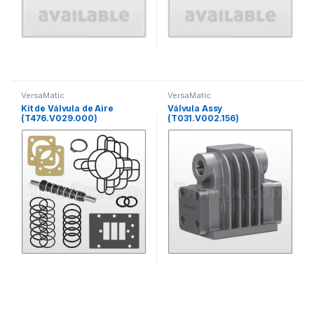
VersaMatic
VersaMatic
Kit de Válvula de Aire
Válvula Assy
(T476.V029.000)
(T031.V002.156)