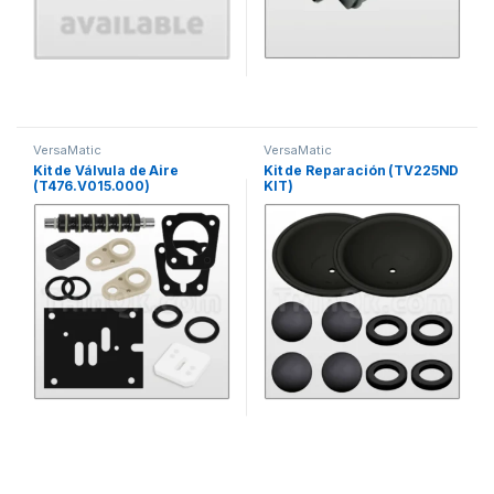
VersaMatic
VersaMatic
Kit de Válvula de Aire
Kit de Reparación (TV225ND
(T476.V015.000)
KIT)