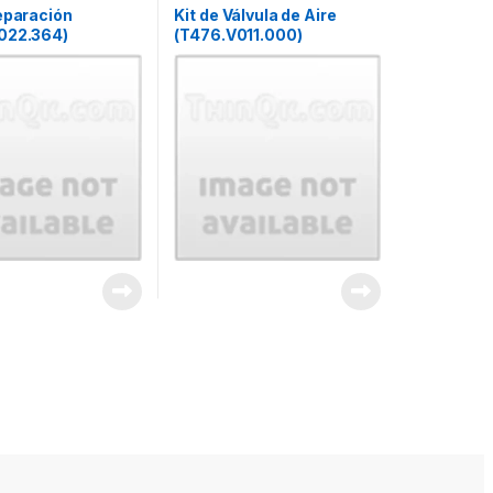
eparación
Kit de Válvula de Aire
022.364)
(T476.V011.000)