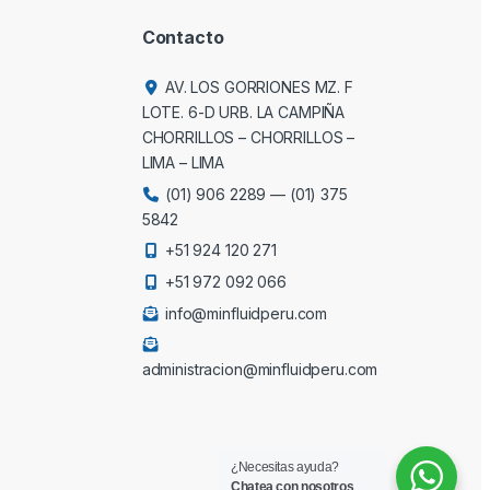
Contacto
AV. LOS GORRIONES MZ. F
LOTE. 6-D URB. LA CAMPIÑA
CHORRILLOS – CHORRILLOS –
LIMA – LIMA
(01) 906 2289
—
(01) 375
5842
+51 924 120 271
+51 972 092 066
info@minfluidperu.com
administracion@minfluidperu.com
¿Necesitas ayuda?
Chatea con nosotros