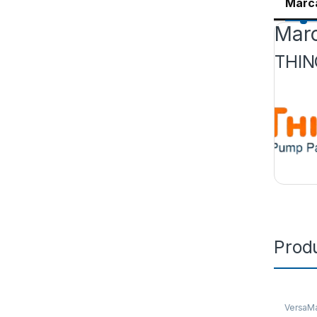
Marc
Mar
THIN
Prod
VersaMa