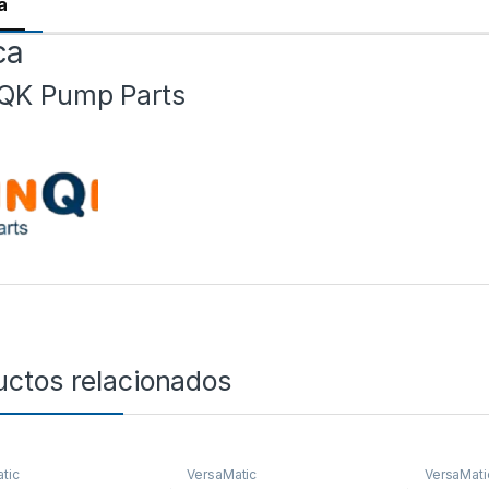
a
ca
QK Pump Parts
uctos relacionados
tic
VersaMatic
VersaMati