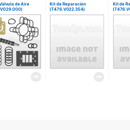
 Válvula de Aire
Kit de Reparación
Kit de R
.V029.000)
(T476.V022.354)
(T476.V