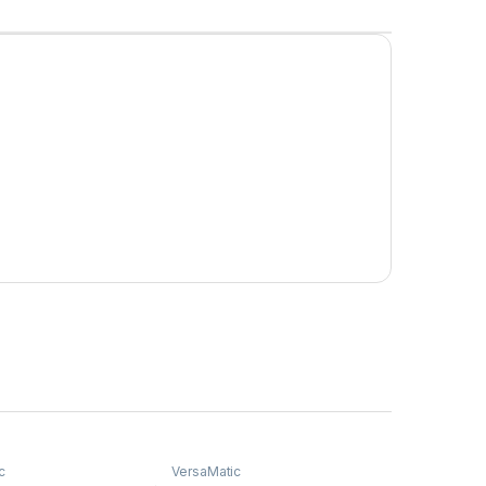
c
VersaMatic