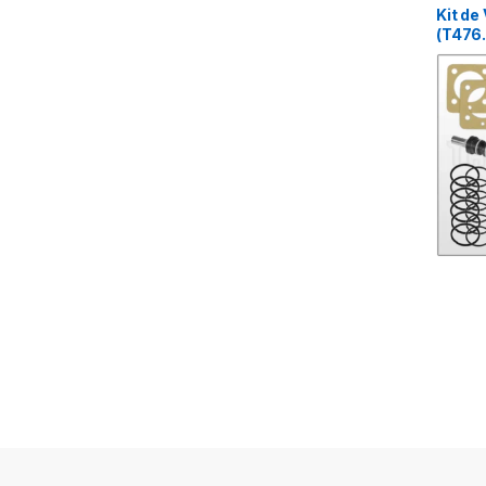
Kit de
(T476