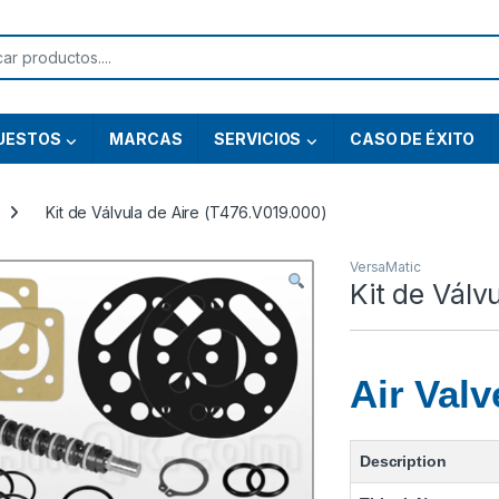
or:
UESTOS
MARCAS
SERVICIOS
CASO DE ÉXITO
Kit de Válvula de Aire (T476.V019.000)
VersaMatic
Kit de Válv
Air Valv
Description