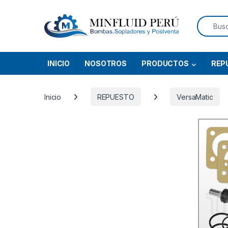
Skip to navigation
Skip to content
Search f
INICIO
NOSOTROS
PRODUCTOS
REP
Inicio
REPUESTO
VersaMatic