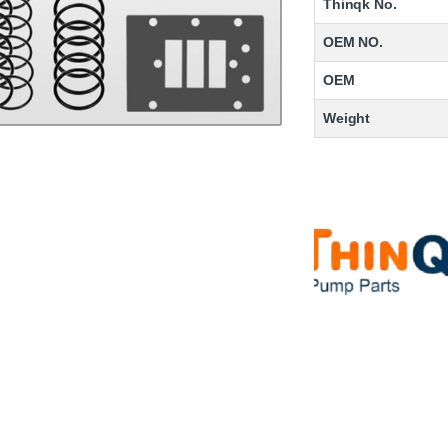
Thinqk No.
OEM NO.
OEM
Weight