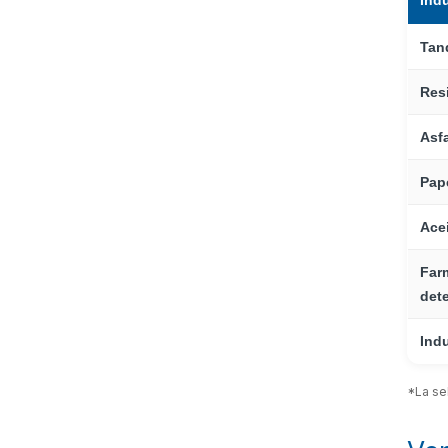
Indu
Tanq
Res
Asfa
Pape
Acei
Far
det
Indu
*La se