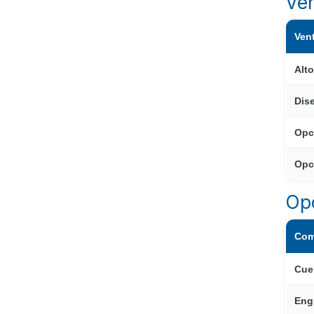
Ven
Ven
Alt
Dis
Opc
Opci
Opc
Com
Cue
Eng