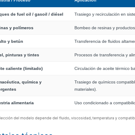
stria / Proceso
Aplicación
ues de fuel oil / gasoil / diésel
Trasiego y recirculación en si
inas y polímeros
Bombeo de resinas y productos 
lto y betún
Transferencia de fluidos altamen
l, pinturas y tintes
Procesos de transferencia y ali
te caliente (limitado)
Circulación de aceite térmico b
macéutica, química y
Trasiego de químicos compatibl
ergentes
materiales).
stria alimentaria
Uso condicionado a compatibilid
lección del modelo depende del fluido, viscosidad, temperatura y compatibi