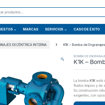
or:
UESTOS
MARCAS
SERVICIOS
CASO DE ÉXITO
ANAJES EXCÉNTRICA INTERNA
K1K – Bomba de Engranajes
BOMBA DE ENGRANAJE
K1K – Bomb
La bomba
K1K
está d
fluidos limpios y de 
Su construcción rob
exigentes, con opcio