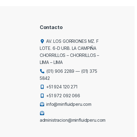
Contacto
AV. LOS GORRIONES MZ. F
LOTE. 6-D URB. LA CAMPIÑA
CHORRILLOS – CHORRILLOS –
LIMA – LIMA
(01) 906 2289
—
(01) 375
5842
+51 924 120 271
+51 972 092 066
info@minfluidperu.com
administracion@minfluidperu.com