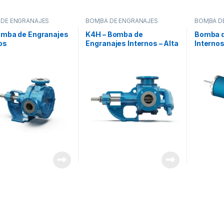
DE ENGRANAJES
BOMBA DE ENGRANAJES
BOMBA D
RICA INTERNA
,
EXCÉNTRICA INTERNA
,
EXCÉNTRI
S
BOMBAS
BOMBAS
omba de Engranajes
K4H – Bomba de
Bomba d
os
Engranajes Internos – Alta
Internos
Capacidad
Presión