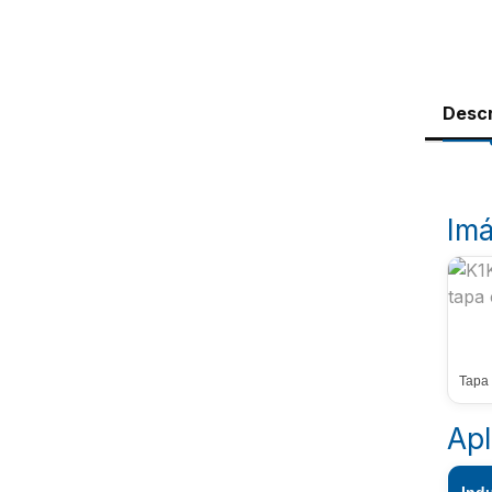
Descr
Imá
Tapa 
Apl