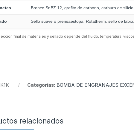
inetes
Bronce SnBZ 12, grafito de carbono, carburo de silici
lado
Sello suave o prensaestopa, Rotatherm, sello de labio,
lección final de materiales y sellado depende del fluido, temperatura, visco
:
K1K
Categorías:
BOMBA DE ENGRANAJES EXCÉ
uctos relacionados