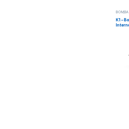
BOMBA 
EXCÉNT
BOMBA
K1 – B
Intern