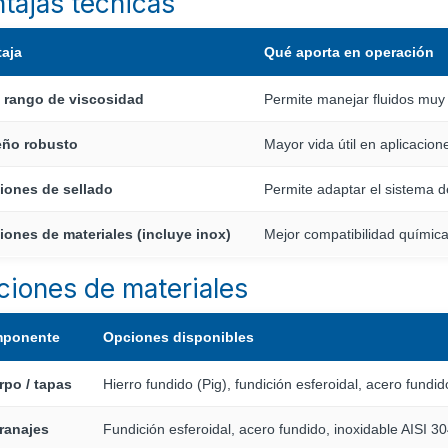
tajas técnicas
taja
Qué aporta en operación
o rango de viscosidad
Permite manejar fluidos muy 
eño robusto
Mayor vida útil en aplicacion
iones de sellado
Permite adaptar el sistema de
ones de materiales (incluye inox)
Mejor compatibilidad química
iones de materiales
ponente
Opciones disponibles
rpo / tapas
Hierro fundido (Pig), fundición esferoidal, acero fundi
ranajes
Fundición esferoidal, acero fundido, inoxidable AISI 3