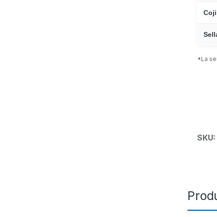
Coj
Sel
*La se
SKU
Prod