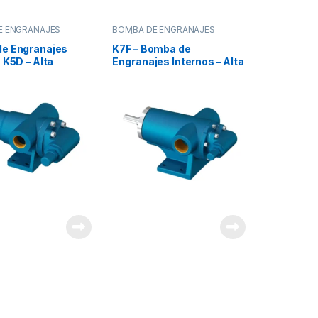
E ENGRANAJES
BOMBA DE ENGRANAJES
CA INTERNA
,
EXCÉNTRICA INTERNA
,
BOMBAS
e Engranajes
K7F – Bomba de
 K5D – Alta
Engranajes Internos – Alta
Presión