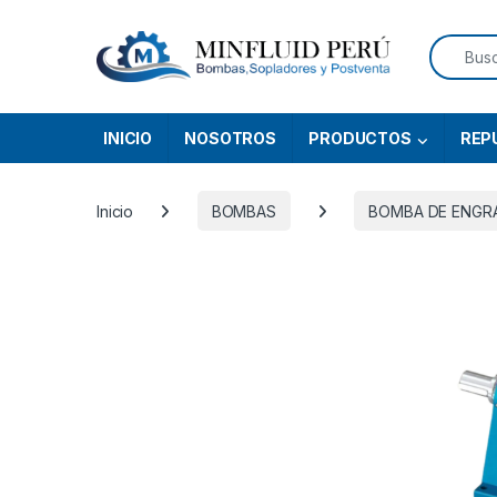
Skip to navigation
Skip to content
Search f
INICIO
NOSOTROS
PRODUCTOS
REP
Inicio
BOMBAS
BOMBA DE ENGR