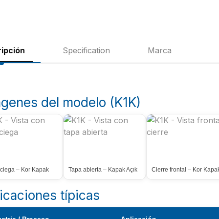
ipción
Specification
Marca
genes del modelo (K1K)
ciega – Kor Kapak
Tapa abierta – Kapak Açık
Cierre frontal – Kor Kapa
icaciones típicas