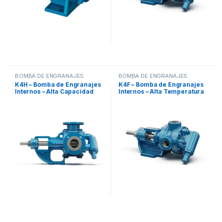
BOMBA DE ENGRANAJES
BOMBA DE ENGRANAJES
EXCÉNTRICA INTERNA
,
EXCÉNTRICA INTERNA
,
K4H – Bomba de Engranajes
K4F – Bomba de Engranajes
BOMBAS
BOMBAS
Internos – Alta Capacidad
Internos – Alta Temperatura
/ Alta Viscosidad