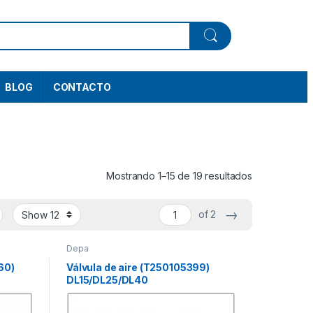
BLOG
CONTACTO
Mostrando 1–15 de 19 resultados
→
of 2
Depa
60)
Válvula de aire (T250105399)
DL15/DL25/DL40