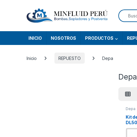
Skip to navigation
Skip to content
Search f
INICIO
NOSOTROS
PRODUCTOS
REP
Inicio
REPUESTO
Depa
Depa
Depa
Kit d
DL50