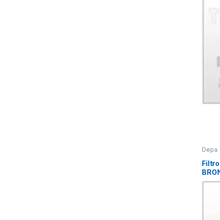
Depa
Filtr
BRO