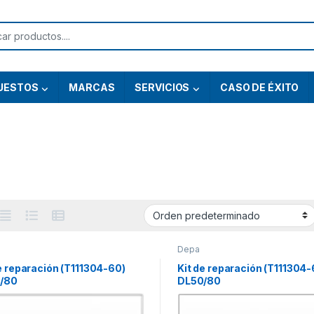
or:
UESTOS
MARCAS
SERVICIOS
CASO DE ÉXITO
Depa
e reparación (T111304-60)
Kit de reparación (T111304-
/80
DL50/80