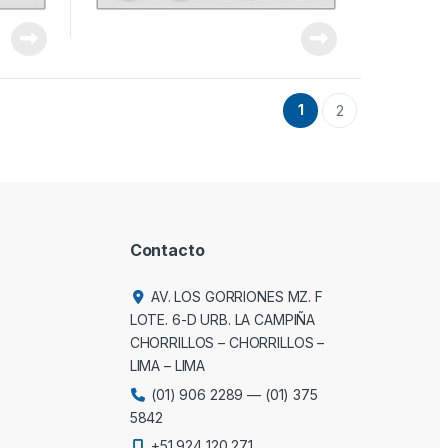
1
2
Contacto
AV. LOS GORRIONES MZ. F
LOTE. 6-D URB. LA CAMPIÑA
CHORRILLOS – CHORRILLOS –
LIMA – LIMA
(01) 906 2289
—
(01) 375
5842
+51 924 120 271