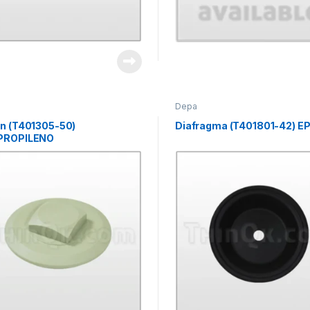
Depa
ón (T401305-50)
Diafragma (T401801-42) E
PROPILENO