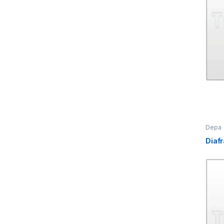
Depa
Diaf