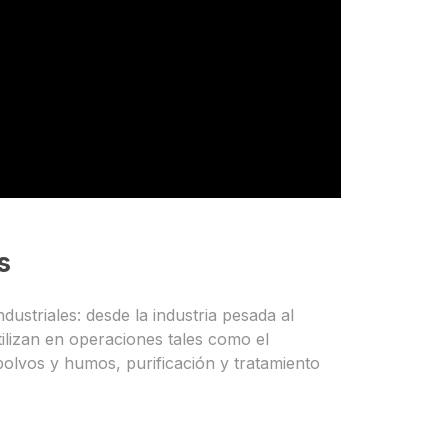
s
dustriales: desde la industria pesada al
tilizan en operaciones tales como el
polvos y humos, purificación y tratamiento