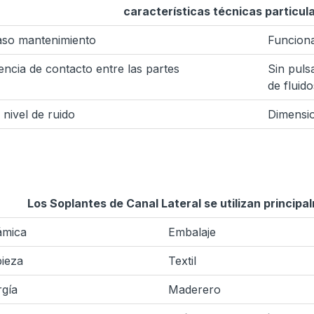
características técnicas particul
aso mantenimiento
Funciona
ncia de contacto entre las partes
Sin puls
de fluido
 nivel de ruido
Dimensi
Los Soplantes de Canal Lateral se utilizan principa
ámica
Embalaje
ieza
Textil
rgía
Maderero