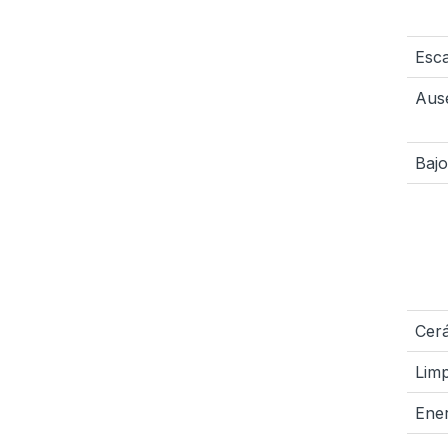
Esc
Ause
Bajo
Cer
Limp
Ene