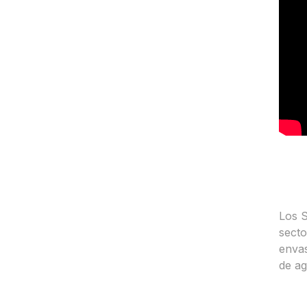
Los S
secto
envas
de ag