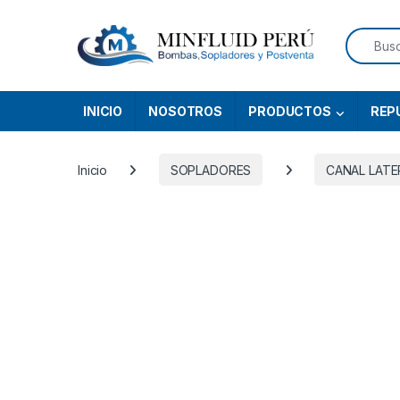
Skip to navigation
Skip to content
Search f
INICIO
NOSOTROS
PRODUCTOS
REP
Inicio
SOPLADORES
CANAL LATE