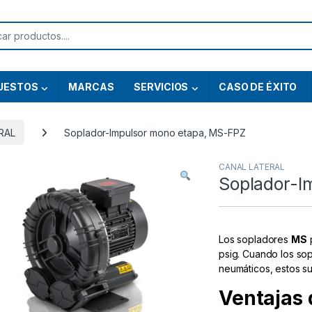
or:
UESTOS
MARCAS
SERVICIOS
CASO DE ÉXITO
RAL
Soplador-Impulsor mono etapa, MS-FPZ
CANAL LATERAL
Soplador-I
Los sopladores
MS
p
psig. Cuando los sop
neumáticos, estos su
Ventajas 