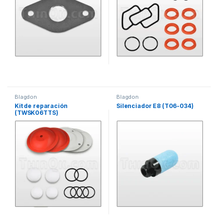
Blagdon
Blagdon
Kit de reparación
Silenciador E8 (T06-034)
(TWSK06TTS)