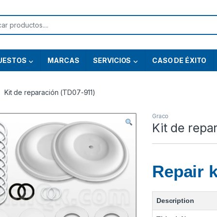
or:
UESTOS
MARCAS
SERVICIOS
CASO DE ÉXITO
Kit de reparación (TD07-911)
Graco
Kit de repa
Repair k
Description