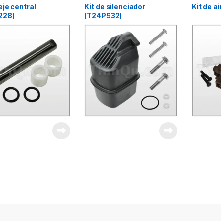
 eje central
Kit de silenciador
Kit de a
228)
(T24P932)