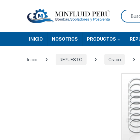
Skip to navigation
Skip to content
Search f
INICIO
NOSOTROS
PRODUCTOS
REP
Inicio
REPUESTO
Graco