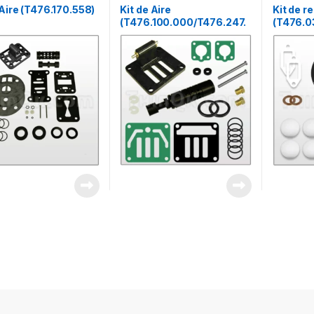
 Aire (T476.170.558)
Kit de Aire
Kit de r
(T476.100.000/T476.247.
(T476.0
000)