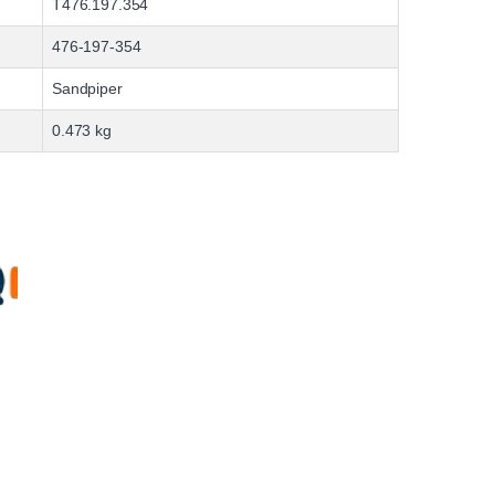
T476.197.354
476-197-354
Sandpiper
0.473 kg