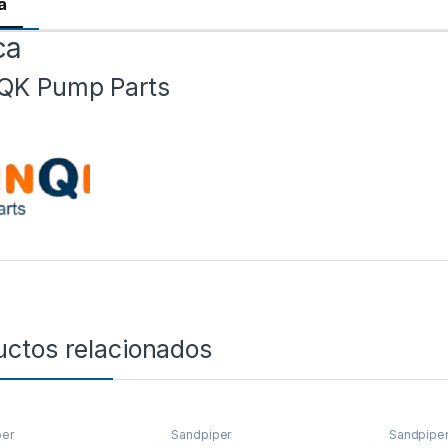
a
ca
QK Pump Parts
uctos relacionados
per
Sandpiper
Sandpipe