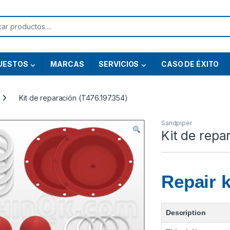
or:
UESTOS
MARCAS
SERVICIOS
CASO DE ÉXITO
Kit de reparación (T476.197.354)
Sandpiper
Kit de repa
Repair k
Description