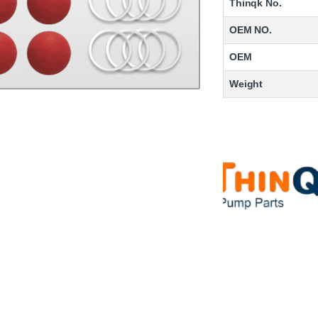
Thinqk No.
OEM NO.
OEM
Weight