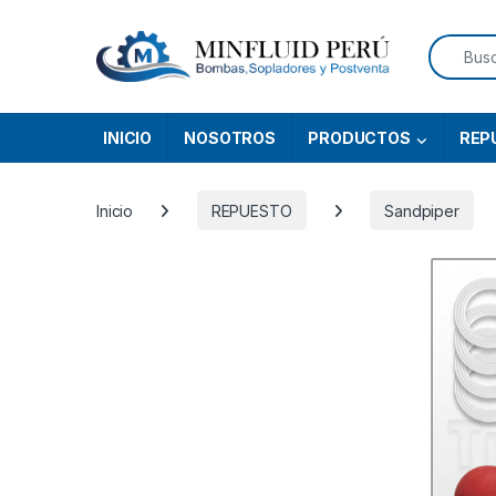
Skip to navigation
Skip to content
Search f
INICIO
NOSOTROS
PRODUCTOS
REP
Inicio
REPUESTO
Sandpiper