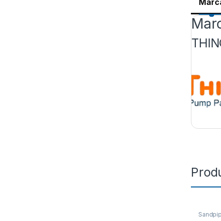
Marc
Mar
THIN
Prod
Sandpi