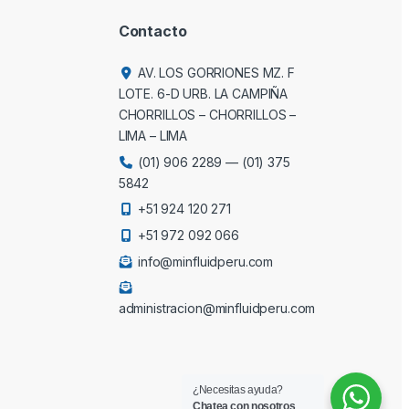
Contacto
AV. LOS GORRIONES MZ. F
LOTE. 6-D URB. LA CAMPIÑA
CHORRILLOS – CHORRILLOS –
LIMA – LIMA
(01) 906 2289
—
(01) 375
5842
+51 924 120 271
+51 972 092 066
info@minfluidperu.com
administracion@minfluidperu.com
¿Necesitas ayuda?
Chatea con nosotros