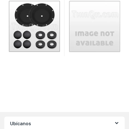
Ubícanos