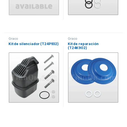
Graco
Graco
Kit de silenciador (T24P932)
Kit de reparación
(T24K902)