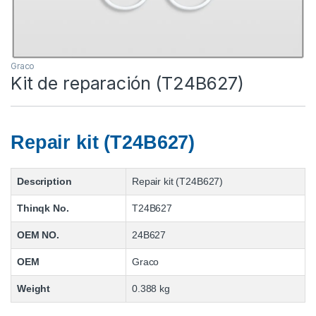
Graco
Kit de reparación (T24B627)
Repair kit (T24B627)
Description
Repair kit (T24B627)
Thinqk No.
T24B627
OEM NO.
24B627
OEM
Graco
Weight
0.388 kg