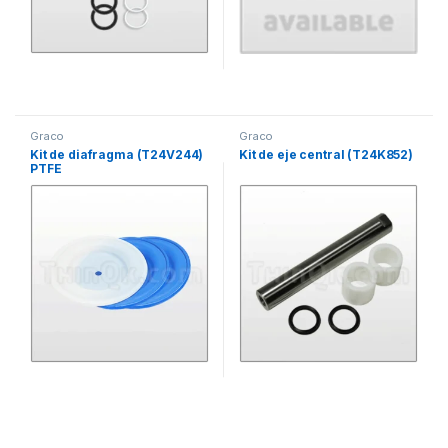
Graco
Graco
Kit de diafragma (T24V244)
Kit de eje central (T24K852)
PTFE