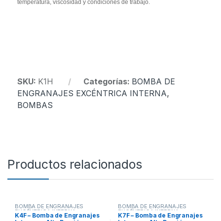
temperatura, viscosidad y condiciones de trabajo.
SKU:
K1H
Categorías:
BOMBA DE
ENGRANAJES EXCÉNTRICA INTERNA
,
BOMBAS
Productos relacionados
BOMBA DE ENGRANAJES
BOMBA DE ENGRANAJES
EXCÉNTRICA INTERNA
,
EXCÉNTRICA INTERNA
,
K4F – Bomba de Engranajes
K7F – Bomba de Engranajes
BOMBAS
BOMBAS