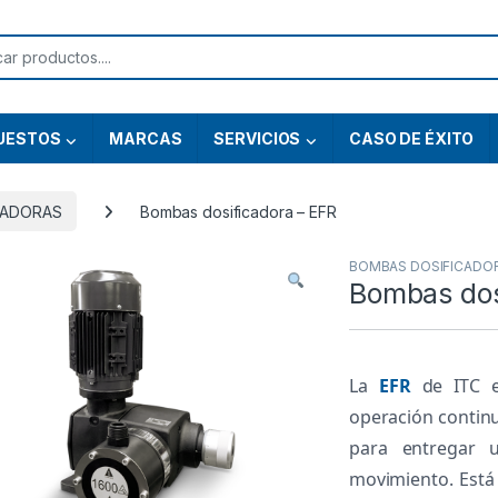
or:
UESTOS
MARCAS
SERVICIOS
CASO DE ÉXITO
CADORAS
Bombas dosificadora – EFR
BOMBAS DOSIFICADO
Bombas dos
La
EFR
de ITC e
operación contin
para entregar 
movimiento. Está