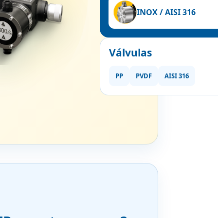
INOX / AISI 316
Válvulas
PP
PVDF
AISI 316