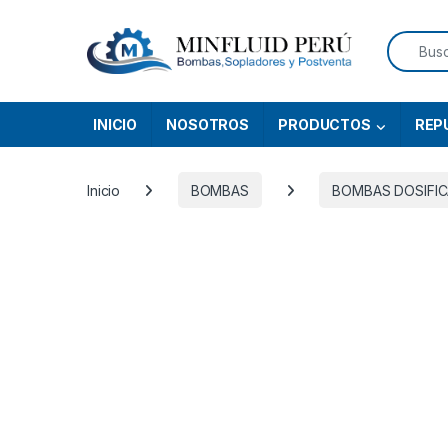
Skip to navigation
Skip to content
Search f
INICIO
NOSOTROS
PRODUCTOS
REP
Inicio
BOMBAS
BOMBAS DOSIFI