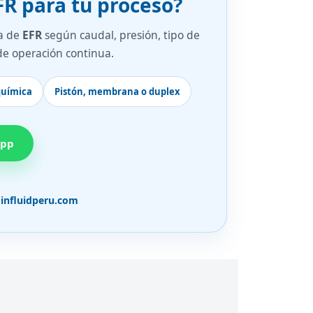
FR para tu proceso?
da de
EFR
según caudal, presión, tipo de
 de operación continua.
química
Pistón, membrana o duplex
App
influidperu.com