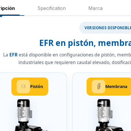
ipción
Specification
Marca
VERSIONES DISPONIBL
EFR en pistón, membr
La
EFR
está disponible en configuraciones de pistón, mem
industriales que requieren caudal elevado, dosificac
Pistón
Membrana